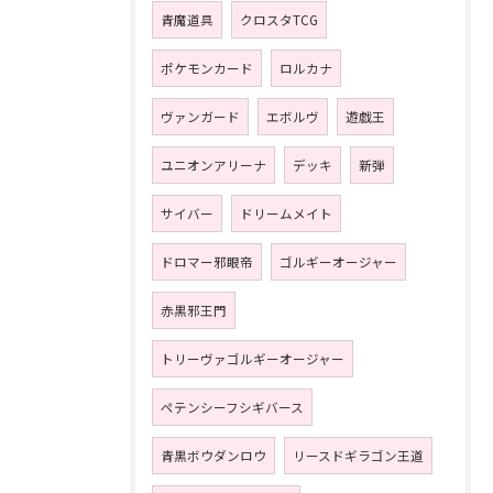
青魔道具
クロスタTCG
ポケモンカード
ロルカナ
ヴァンガード
エボルヴ
遊戯王
ユニオンアリーナ
デッキ
新弾
サイバー
ドリームメイト
ドロマー邪眼帝
ゴルギーオージャー
赤黒邪王門
トリーヴァゴルギーオージャー
ペテンシーフシギバース
青黒ボウダンロウ
リースドギラゴン王道