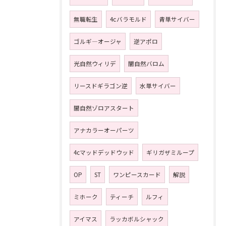
無職転生
4ⅽバラモルド
青単サイバー
ゴルギ―オージャ
逆アポロ
光自然ウィリデ
闇自然バロム
リースドギラゴン逆
水単サイバー
闇自然ゾロアスタート
アナカラーオーパーツ
4cマッドデッドウッド
ギリガザミループ
OP
ST
ワンピースカード
解説
ミホーク
ティーチ
ルフィ
アイマス
ラッカボルシャック