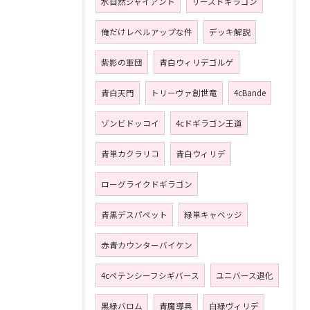
水自然ジャイアント
リースドギラゴン
俺だけレベルアップな件
デッキ解説
紫影の軍団
青白ウィリデゴルゲ
青白天門
トリーヴァ創世竜
4cBande
ゾンビドッコイ
4cドギラゴン王道
青単カクラリコ
青白ウィリデ
ローグライクドギラゴン
青黒デスパペット
緑単キャベッジ
赤青カウンターバイケン
4cペテンシーフシギバース
ユニバース退化
黒緑バロム
青魔導具
白緑ヴィリデ