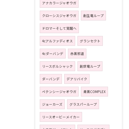
アナカラージャオウガ
クローシスジャオウガ
創生竜ループ
ドロマーそして覚醒へ
4cアルファディオス
グランセクト
4ⅽダーバンデ
赤黒邪道
リースボルシャック
創世竜ループ
ダーバンデ
デアリバイク
ペテンシージャオウガ
青黒COMPLEX
ジョーカーズ
グラスパーループ
リースオービーメイカー