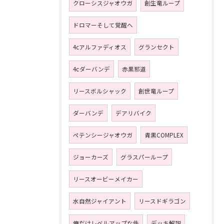
クローシスジャオウガ
創生竜ループ
ドロマーそして覚醒へ
4cアルファディオス
グランセクト
4ⅽダーバンデ
赤黒邪道
リースボルシャック
創世竜ループ
ダーバンデ
デアリバイク
ペテンシージャオウガ
青黒COMPLEX
ジョーカーズ
グラスパーループ
リースオービーメイカー
水自然ジャイアント
リースドギラゴン
俺だけレベルアップな件
デッキ解説