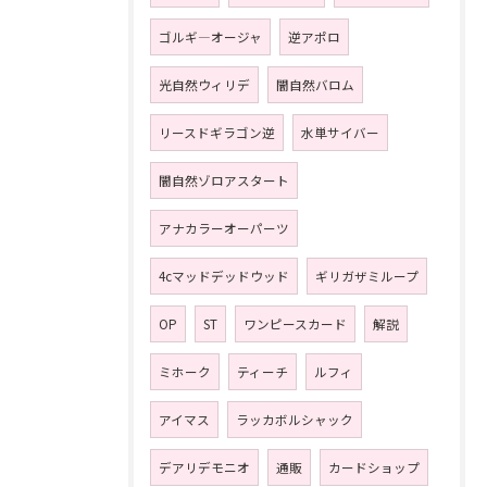
ゴルギ―オージャ
逆アポロ
光自然ウィリデ
闇自然バロム
リースドギラゴン逆
水単サイバー
闇自然ゾロアスタート
アナカラーオーパーツ
4cマッドデッドウッド
ギリガザミループ
OP
ST
ワンピースカード
解説
ミホーク
ティーチ
ルフィ
アイマス
ラッカボルシャック
デアリデモニオ
通販
カードショップ