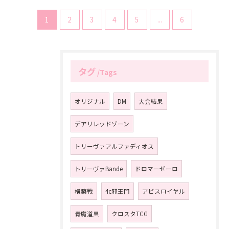
1
2
3
4
5
...
6
タグ
Tags
オリジナル
DM
大会結果
デアリレッドゾーン
トリーヴァアルファディオス
トリーヴァBande
ドロマーゼーロ
構築戦
4c邪王門
アビスロイヤル
青魔道具
クロスタTCG