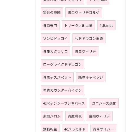
紫影の軍団
青白ウィリデゴルゲ
青白天門
トリーヴァ創世竜
4cBande
ゾンビドッコイ
4cドギラゴン王道
青単カクラリコ
青白ウィリデ
ローグライクドギラゴン
青黒デスパペット
緑単キャベッジ
赤青カウンターバイケン
4cペテンシーフシギバース
ユニバース退化
黒緑バロム
青魔導具
白緑ヴィリデ
無職転生
4ⅽバラモルド
青単サイバー