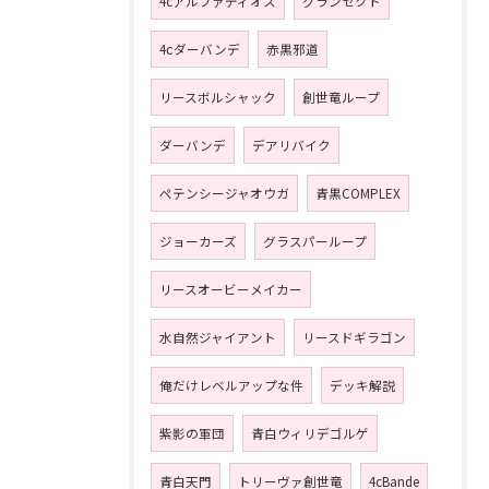
4cアルファディオス
グランセクト
4ⅽダーバンデ
赤黒邪道
リースボルシャック
創世竜ループ
ダーバンデ
デアリバイク
ペテンシージャオウガ
青黒COMPLEX
ジョーカーズ
グラスパーループ
リースオービーメイカー
水自然ジャイアント
リースドギラゴン
俺だけレベルアップな件
デッキ解説
紫影の軍団
青白ウィリデゴルゲ
青白天門
トリーヴァ創世竜
4cBande