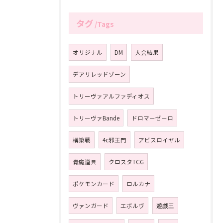
タグ
Tags
オリジナル
DM
大会結果
デアリレッドゾーン
トリーヴァアルファディオス
トリーヴァBande
ドロマーゼーロ
構築戦
4c邪王門
アビスロイヤル
青魔道具
クロスタTCG
ポケモンカード
ロルカナ
ヴァンガード
エボルヴ
遊戯王