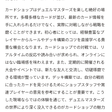
まとめ：初心者から上級者への道しるべ
カードショップはデュエルマスターズを楽しむ絶好の場
カードショップおすすめカード紹介：今注目の
所です。多種多様なカードが並び、最新のカード情報を
デュエルマスターズカード5選
手に入れられるだけでなく、実際に対戦しながら戦略を
初心者も安心！カードショップで始めるデュエ
磨くことができます。初心者にとっては、経験豊富なプ
ルマスターズ入門ガイド
レイヤーからルールやデッキ構築のコツを直接学べる貴
重な機会となります。カードショップでの対戦では、リ
アルタイムの反応や読み合いが求められ、オンラインに
はない臨場感を味わえます。また、定期的に開催される
大会やイベントでは、新たな友人と交流し、切磋琢磨で
きる環境が整っています。デッキ構築では、自分の戦術
に合ったカードを見つけるためにショップスタッフや常
連プレイヤーの意見を参考にすることが重要です。こう
した現場ならではの体験を通じて、デュエルマスターズ
の世界により深く没入できるのがカードショップの魅力