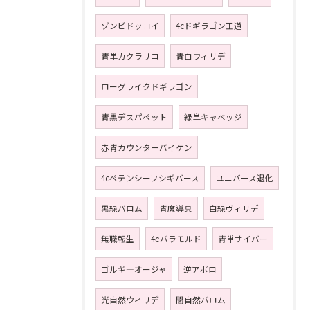
ゾンビドッコイ
4cドギラゴン王道
青単カクラリコ
青白ウィリデ
ローグライクドギラゴン
青黒デスパペット
緑単キャベッジ
赤青カウンターバイケン
4cペテンシーフシギバース
ユニバース退化
黒緑バロム
青魔導具
白緑ヴィリデ
無職転生
4ⅽバラモルド
青単サイバー
ゴルギ―オージャ
逆アポロ
光自然ウィリデ
闇自然バロム