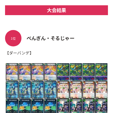
大会結果
ぺんぎん・そるじゃー
1位
【ダーバンデ】