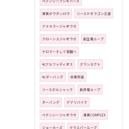
ペテンシーフシギバース
青黒ボウダンロウ
リースドギラゴン王道
アナカラージャオウガ
クローシスジャオウガ
創生竜ループ
ドロマーそして覚醒へ
4cアルファディオス
グランセクト
4ⅽダーバンデ
赤黒邪道
リースボルシャック
創世竜ループ
ダーバンデ
デアリバイク
ペテンシージャオウガ
青黒COMPLEX
ジョーカーズ
グラスパーループ