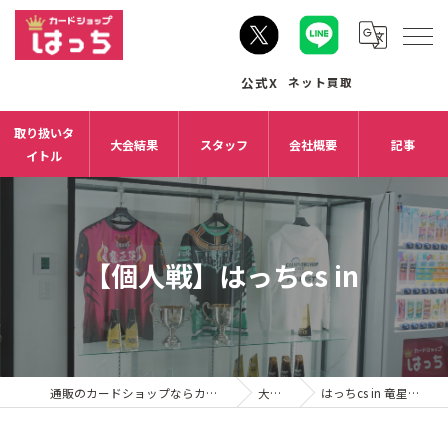
取り扱いタ
大会結果
スタッフ
会社概要
記事
イトル
【個人戦】はっちcs in
通販のカードショップならカードショップはっち
大会結果
はっちcs in 竜星の嵐名古屋店