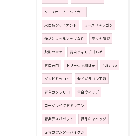
リースオービーメイカー
水自然ジャイアント
リースドギラゴン
俺だけレベルアップな件
デッキ解説
紫影の軍団
青白ウィリデゴルゲ
青白天門
トリーヴァ創世竜
4cBande
ゾンビドッコイ
4cドギラゴン王道
青単カクラリコ
青白ウィリデ
ローグライクドギラゴン
青黒デスパペット
緑単キャベッジ
赤青カウンターバイケン