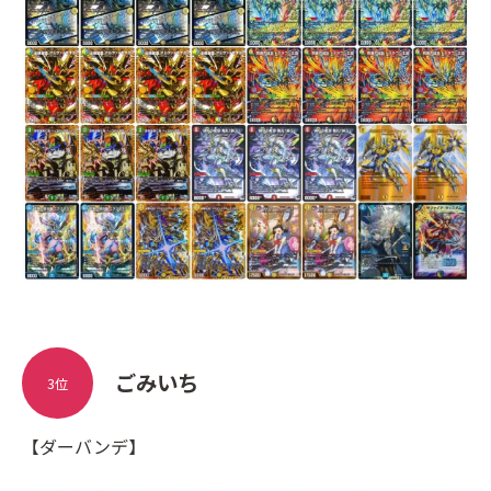
ごみいち
3位
【ダーバンデ】