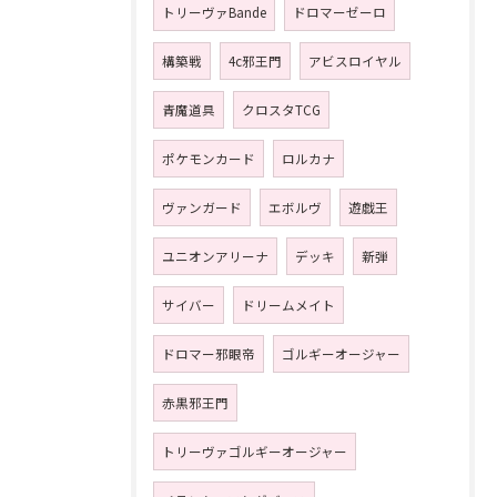
トリーヴァBande
ドロマーゼーロ
構築戦
4c邪王門
アビスロイヤル
青魔道具
クロスタTCG
ポケモンカード
ロルカナ
ヴァンガード
エボルヴ
遊戯王
ユニオンアリーナ
デッキ
新弾
サイバー
ドリームメイト
ドロマー邪眼帝
ゴルギーオージャー
赤黒邪王門
トリーヴァゴルギーオージャー