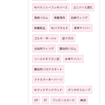
4cペテンシーフシギバース
ユニバース退化
黒緑バロム
青魔導具
白緑ヴィリデ
無職転生
4ⅽバラモルド
青単サイバー
ゴルギ―オージャ
逆アポロ
光自然ウィリデ
闇自然バロム
リースドギラゴン逆
水単サイバー
闇自然ゾロアスタート
アナカラーオーパーツ
4cマッドデッドウッド
ギリガザミループ
OP
ST
ワンピースカード
解説