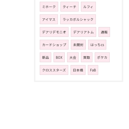
ミホーク
ティーチ
ルフィ
アイマス
ラッカボルシャック
デアリデモニオ
デアリアトム
通販
カードショップ
未開封
はっちcs
新品
BOX
大会
買取
ポケカ
クロススターズ
日本橋
FaB