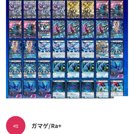
ガマゲ/Ra+
4位