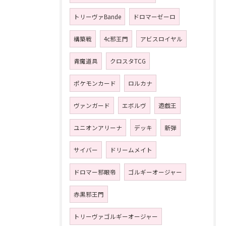
トリーヴァBande
ドロマーゼーロ
構築戦
4c邪王門
アビスロイヤル
青魔道具
クロスタTCG
ポケモンカード
ロルカナ
ヴァンガード
エボルヴ
遊戯王
ユニオンアリーナ
デッキ
新弾
サイバー
ドリームメイト
ドロマー邪眼帝
ゴルギーオージャー
赤黒邪王門
トリーヴァゴルギーオージャー