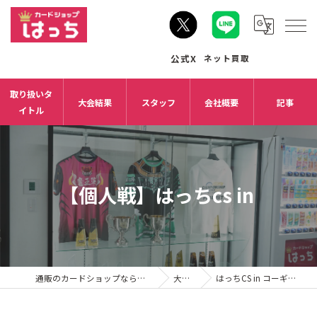
取り扱いタ
大会結果
スタッフ
会社概要
記事
イトル
【個人戦】はっちcs in
通販のカードショップならカードショップはっち
大会結果
はっちCS in コーギーアール名古屋店