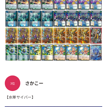
さかこー
3位
【水単サイバー】