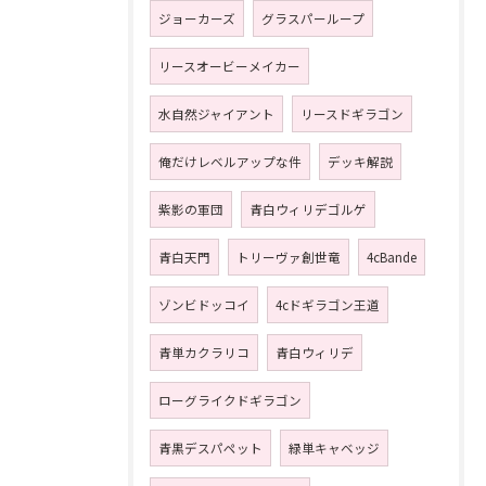
ジョーカーズ
グラスパーループ
リースオービーメイカー
水自然ジャイアント
リースドギラゴン
俺だけレベルアップな件
デッキ解説
紫影の軍団
青白ウィリデゴルゲ
青白天門
トリーヴァ創世竜
4cBande
ゾンビドッコイ
4cドギラゴン王道
青単カクラリコ
青白ウィリデ
ローグライクドギラゴン
青黒デスパペット
緑単キャベッジ