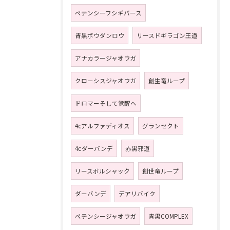
ペテンシーフシギバース
青黒ボウダンロウ
リースドギラゴン王道
アナカラージャオウガ
クローシスジャオウガ
創生竜ループ
ドロマーそして覚醒へ
4cアルファディオス
グランセクト
4ⅽダーバンデ
赤黒邪道
リースボルシャック
創世竜ループ
ダーバンデ
デアリバイク
ペテンシージャオウガ
青黒COMPLEX