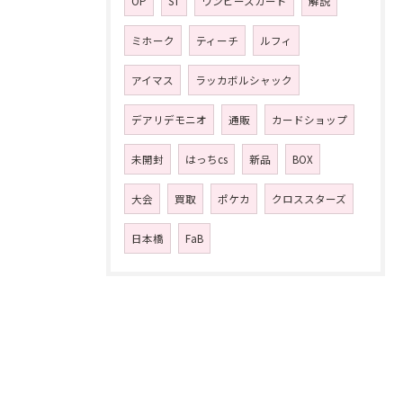
OP
ST
ワンピースカード
解説
ミホーク
ティーチ
ルフィ
アイマス
ラッカボルシャック
デアリデモニオ
通販
カードショップ
未開封
はっちcs
新品
BOX
大会
買取
ポケカ
クロススターズ
日本橋
FaB