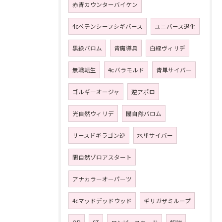
赤青カウンターバイケン
4cペテンシーフシギバース
ユニバース退化
黒緑バロム
青魔導具
白緑ヴィリデ
無職転生
4ⅽバラモルド
青単サイバー
ゴルギ―オージャ
逆アポロ
光自然ウィリデ
闇自然バロム
リースドギラゴン逆
水単サイバー
闇自然ゾロアスタート
アナカラーオーパーツ
4cマッドデッドウッド
ギリガザミループ