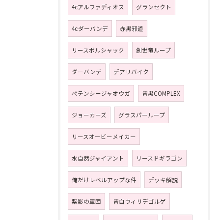
4cアルファディオス
グランセクト
4ⅽダーバンデ
赤黒邪道
リースボルシャック
創世竜ループ
ダーバンデ
デアリバイク
ペテンシージャオウガ
青黒COMPLEX
ジョーカーズ
グラスパーループ
リースオービーメイカー
水自然ジャイアント
リースドギラゴン
俺だけレベルアップな件
デッキ解説
紫影の軍団
青白ウィリデゴルゲ