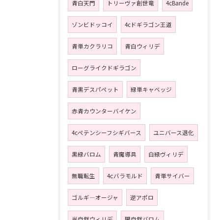
青白天門
トリーヴァ創世竜
4cBande
ゾンビドッコイ
4cドギラゴン王道
青単カクラリコ
青白ウィリデ
ローグライクドギラゴン
青黒デスパペット
緑単キャベッジ
赤青カウンターバイケン
4cペテンシーフシギバース
ユニバース退化
黒緑バロム
青魔導具
白緑ヴィリデ
無職転生
4ⅽバラモルド
青単サイバー
ゴルギ―オージャ
逆アポロ
光自然ウィリデ
闇自然バロム