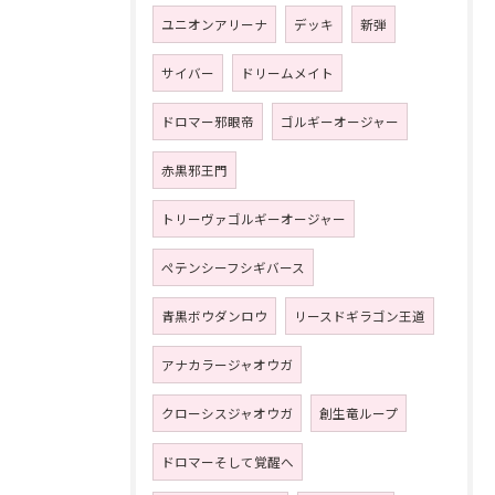
ユニオンアリーナ
デッキ
新弾
サイバー
ドリームメイト
ドロマー邪眼帝
ゴルギーオージャー
赤黒邪王門
トリーヴァゴルギーオージャー
ペテンシーフシギバース
青黒ボウダンロウ
リースドギラゴン王道
アナカラージャオウガ
クローシスジャオウガ
創生竜ループ
ドロマーそして覚醒へ