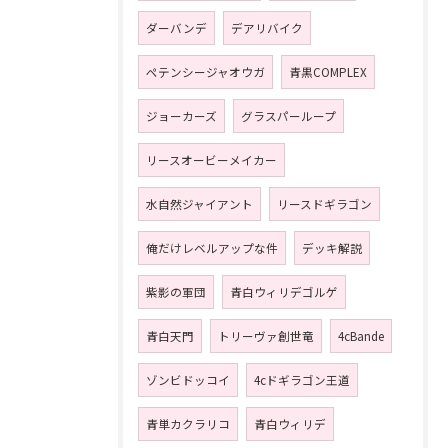
ダーバンデ
デアリバイク
ペテンシージャオウガ
青黒COMPLEX
ジョーカーズ
グラスパーループ
リースオービーメイカー
水自然ジャイアント
リースドギラゴン
俺だけレベルアップな件
デッキ解説
紫影の軍団
青白ウィリデゴルゲ
青白天門
トリーヴァ創世竜
4cBande
ゾンビドッコイ
4cドギラゴン王道
青単カクラリコ
青白ウィリデ