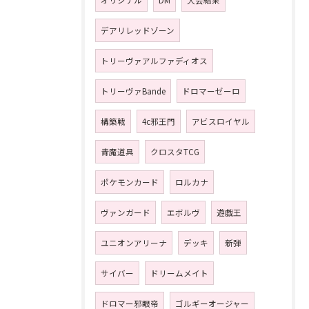
オリジナル
DM
大会結果
デアリレッドゾーン
トリーヴァアルファディオス
トリーヴァBande
ドロマーゼーロ
構築戦
4c邪王門
アビスロイヤル
青魔道具
クロスタTCG
ポケモンカード
ロルカナ
ヴァンガード
エボルヴ
遊戯王
ユニオンアリーナ
デッキ
新弾
サイバー
ドリームメイト
ドロマー邪眼帝
ゴルギーオージャー