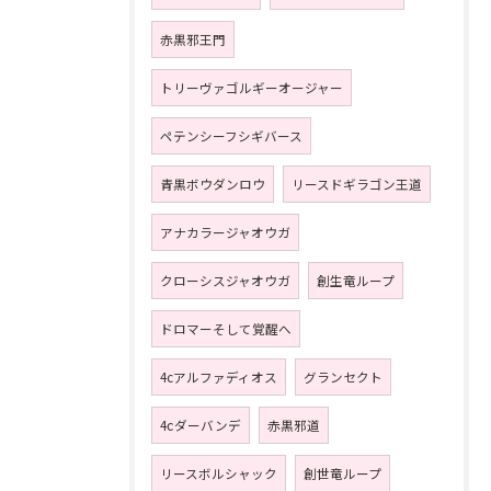
赤黒邪王門
トリーヴァゴルギーオージャー
ペテンシーフシギバース
青黒ボウダンロウ
リースドギラゴン王道
アナカラージャオウガ
クローシスジャオウガ
創生竜ループ
ドロマーそして覚醒へ
4cアルファディオス
グランセクト
4ⅽダーバンデ
赤黒邪道
リースボルシャック
創世竜ループ