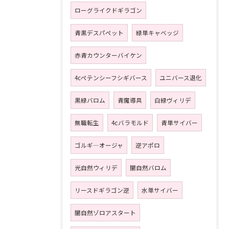
ローグライクドギラゴン
青黒デスパペット
緑単キャベッジ
赤青カウンターバイケン
4cペテンシーフシギバース
ユニバース退化
黒緑バロム
青魔導具
白緑ヴィリデ
無職転生
4ⅽバラモルド
青単サイバー
ゴルギ―オージャ
逆アポロ
光自然ウィリデ
闇自然バロム
リースドギラゴン逆
水単サイバー
闇自然ゾロアスタート