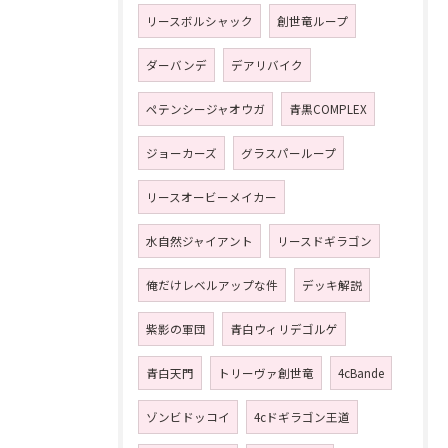
リースボルシャック
創世竜ループ
ダーバンデ
デアリバイク
ペテンシージャオウガ
青黒COMPLEX
ジョーカーズ
グラスパーループ
リースオービーメイカー
水自然ジャイアント
リースドギラゴン
俺だけレベルアップな件
デッキ解説
紫影の軍団
青白ウィリデゴルゲ
青白天門
トリーヴァ創世竜
4cBande
ゾンビドッコイ
4cドギラゴン王道