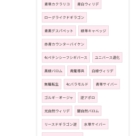
青単カクラリコ
青白ウィリデ
ローグライクドギラゴン
青黒デスパペット
緑単キャベッジ
赤青カウンターバイケン
4cペテンシーフシギバース
ユニバース退化
黒緑バロム
青魔導具
白緑ヴィリデ
無職転生
4ⅽバラモルド
青単サイバー
ゴルギ―オージャ
逆アポロ
光自然ウィリデ
闇自然バロム
リースドギラゴン逆
水単サイバー