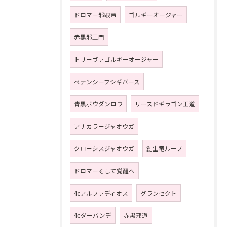
ドロマー邪眼帝
ゴルギーオージャー
赤黒邪王門
トリーヴァゴルギーオージャー
ペテンシーフシギバース
青黒ボウダンロウ
リースドギラゴン王道
アナカラージャオウガ
クローシスジャオウガ
創生竜ループ
ドロマーそして覚醒へ
4cアルファディオス
グランセクト
4ⅽダーバンデ
赤黒邪道