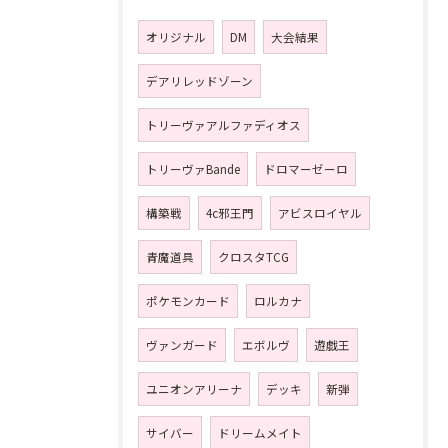
オリジナル
DM
大会結果
デアリレッドゾーン
トリーヴァアルファディオス
トリーヴァBande
ドロマーゼーロ
構築戦
4c邪王門
アビスロイヤル
青魔道具
クロスタTCG
ポケモンカード
ロルカナ
ヴァンガード
エボルヴ
遊戯王
ユニオンアリーナ
デッキ
新弾
サイバー
ドリームメイト