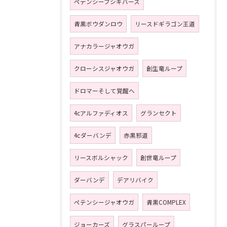
ペテンシーフシギバース
青黒ボウダンロウ
リースドギラゴン王道
アナカラージャオウガ
クローシスジャオウガ
創生竜ループ
ドロマーそして覚醒へ
4cアルファディオス
グランセクト
4ⅽダーバンデ
赤黒邪道
リースボルシャック
創世竜ループ
ダーバンデ
デアリバイク
ペテンシージャオウガ
青黒COMPLEX
ジョーカーズ
グラスパーループ