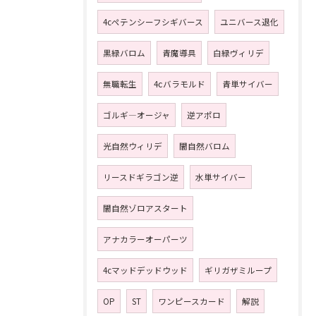
4cペテンシーフシギバース
ユニバース退化
黒緑バロム
青魔導具
白緑ヴィリデ
無職転生
4ⅽバラモルド
青単サイバー
ゴルギ―オージャ
逆アポロ
光自然ウィリデ
闇自然バロム
リースドギラゴン逆
水単サイバー
闇自然ゾロアスタート
アナカラーオーパーツ
4cマッドデッドウッド
ギリガザミループ
OP
ST
ワンピースカード
解説