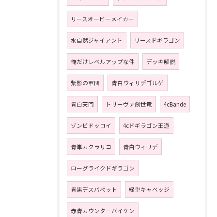
リースオービーメイカー
水自然ジャイアント
リースドギラゴン
俺だけレベルアップな件
デッキ解説
紫影の軍団
青白ウィリデゴルゲ
青白天門
トリーヴァ創世竜
4cBande
ゾンビドッコイ
4cドギラゴン王道
青単カクラリコ
青白ウィリデ
ローグライクドギラゴン
青黒デスパペット
緑単キャベッジ
赤青カウンターバイケン