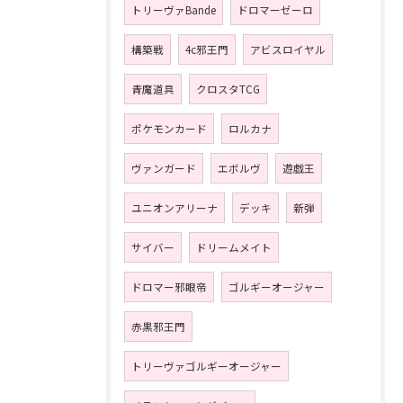
トリーヴァBande
ドロマーゼーロ
構築戦
4c邪王門
アビスロイヤル
青魔道具
クロスタTCG
ポケモンカード
ロルカナ
ヴァンガード
エボルヴ
遊戯王
ユニオンアリーナ
デッキ
新弾
サイバー
ドリームメイト
ドロマー邪眼帝
ゴルギーオージャー
赤黒邪王門
トリーヴァゴルギーオージャー