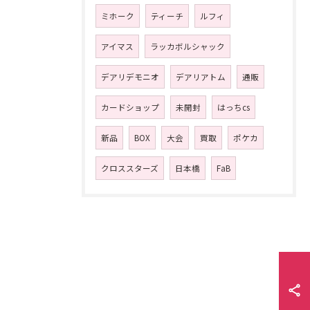
ミホーク
ティーチ
ルフィ
アイマス
ラッカボルシャック
デアリデモニオ
デアリアトム
通販
カードショップ
未開封
はっちcs
新品
BOX
大会
買取
ポケカ
クロススターズ
日本橋
FaB