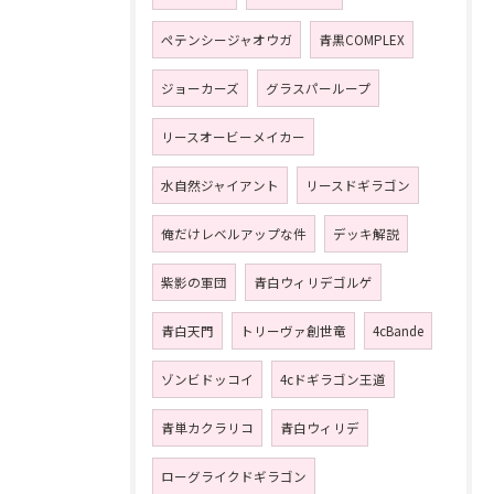
ペテンシージャオウガ
青黒COMPLEX
ジョーカーズ
グラスパーループ
リースオービーメイカー
水自然ジャイアント
リースドギラゴン
俺だけレベルアップな件
デッキ解説
紫影の軍団
青白ウィリデゴルゲ
青白天門
トリーヴァ創世竜
4cBande
ゾンビドッコイ
4cドギラゴン王道
青単カクラリコ
青白ウィリデ
ローグライクドギラゴン