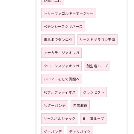
赤黒邪王門
トリーヴァゴルギーオージャー
ペテンシーフシギバース
青黒ボウダンロウ
リースドギラゴン王道
アナカラージャオウガ
クローシスジャオウガ
創生竜ループ
ドロマーそして覚醒へ
4cアルファディオス
グランセクト
4ⅽダーバンデ
赤黒邪道
リースボルシャック
創世竜ループ
ダーバンデ
デアリバイク