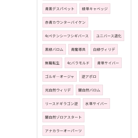
青黒デスパペット
緑単キャベッジ
赤青カウンターバイケン
4cペテンシーフシギバース
ユニバース退化
黒緑バロム
青魔導具
白緑ヴィリデ
無職転生
4ⅽバラモルド
青単サイバー
ゴルギ―オージャ
逆アポロ
光自然ウィリデ
闇自然バロム
リースドギラゴン逆
水単サイバー
闇自然ゾロアスタート
アナカラーオーパーツ