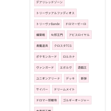
デアリレッドゾーン
トリーヴァアルファディオス
トリーヴァBande
ドロマーゼーロ
構築戦
4c邪王門
アビスロイヤル
青魔道具
クロスタTCG
ポケモンカード
ロルカナ
ヴァンガード
エボルヴ
遊戯王
ユニオンアリーナ
デッキ
新弾
サイバー
ドリームメイト
ドロマー邪眼帝
ゴルギーオージャー