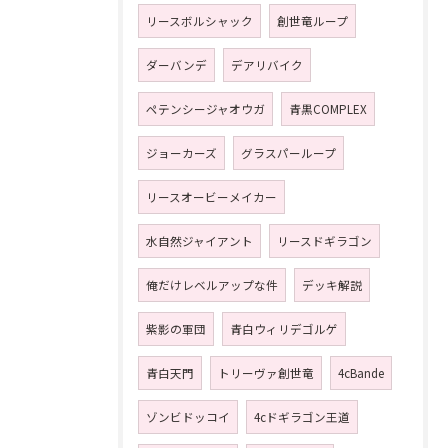
リースボルシャック
創世竜ループ
ダーバンデ
デアリバイク
ペテンシージャオウガ
青黒COMPLEX
ジョーカーズ
グラスパーループ
リースオービーメイカー
水自然ジャイアント
リースドギラゴン
俺だけレベルアップな件
デッキ解説
紫影の軍団
青白ウィリデゴルゲ
青白天門
トリーヴァ創世竜
4cBande
ゾンビドッコイ
4cドギラゴン王道