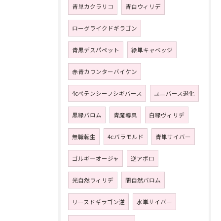
青単カクラリコ
青白ウィリデ
ローグライクドギラゴン
青黒デスパペット
緑単キャベッジ
赤青カウンターバイケン
4cペテンシーフシギバース
ユニバース退化
黒緑バロム
青魔導具
白緑ヴィリデ
無職転生
4ⅽバラモルド
青単サイバー
ゴルギ―オージャ
逆アポロ
光自然ウィリデ
闇自然バロム
リースドギラゴン逆
水単サイバー