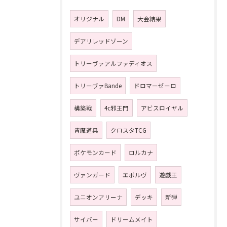
オリジナル
DM
大会結果
デアリレッドゾーン
トリーヴァアルファディオス
トリーヴァBande
ドロマーゼーロ
構築戦
4c邪王門
アビスロイヤル
青魔道具
クロスタTCG
ポケモンカード
ロルカナ
ヴァンガード
エボルヴ
遊戯王
ユニオンアリーナ
デッキ
新弾
サイバー
ドリームメイト