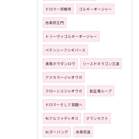
ドロマー邪眼帝
ゴルギーオージャー
赤黒邪王門
トリーヴァゴルギーオージャー
ペテンシーフシギバース
青黒ボウダンロウ
リースドギラゴン王道
アナカラージャオウガ
クローシスジャオウガ
創生竜ループ
ドロマーそして覚醒へ
4cアルファディオス
グランセクト
4ⅽダーバンデ
赤黒邪道