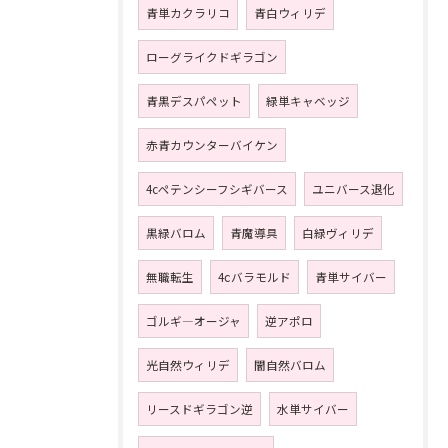
青単カクラリコ
青白ウィリデ
ローグライクドギラゴン
青黒デスパペット
緑単キャベッジ
赤青カウンターバイケン
4cペテンシーフシギバース
ユニバース退化
黒緑バロム
青魔導具
白緑ヴィリデ
無職転生
4ⅽバラモルド
青単サイバー
ゴルギ―オージャ
逆アポロ
光自然ウィリデ
闇自然バロム
リースドギラゴン逆
水単サイバー