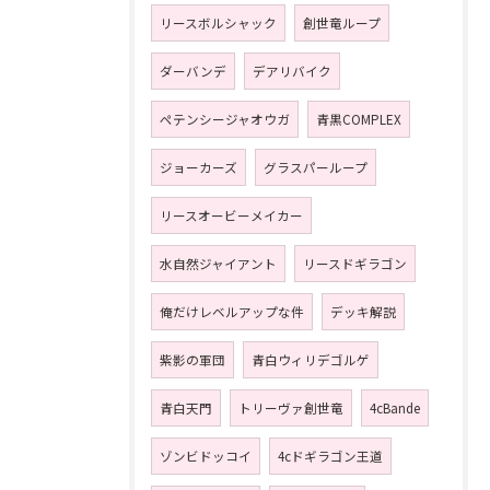
リースボルシャック
創世竜ループ
ダーバンデ
デアリバイク
ペテンシージャオウガ
青黒COMPLEX
ジョーカーズ
グラスパーループ
リースオービーメイカー
水自然ジャイアント
リースドギラゴン
俺だけレベルアップな件
デッキ解説
紫影の軍団
青白ウィリデゴルゲ
青白天門
トリーヴァ創世竜
4cBande
ゾンビドッコイ
4cドギラゴン王道