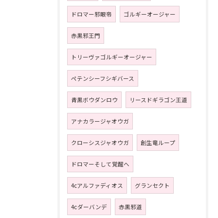
ドロマー邪眼帝
ゴルギーオージャー
赤黒邪王門
トリーヴァゴルギーオージャー
ペテンシーフシギバース
青黒ボウダンロウ
リースドギラゴン王道
アナカラージャオウガ
クローシスジャオウガ
創生竜ループ
ドロマーそして覚醒へ
4cアルファディオス
グランセクト
4ⅽダーバンデ
赤黒邪道