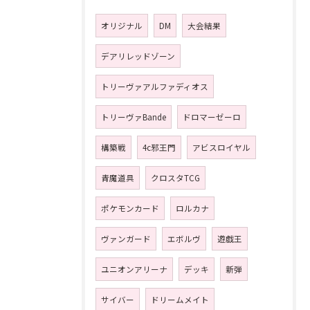
オリジナル
DM
大会結果
デアリレッドゾーン
トリーヴァアルファディオス
トリーヴァBande
ドロマーゼーロ
構築戦
4c邪王門
アビスロイヤル
青魔道具
クロスタTCG
ポケモンカード
ロルカナ
ヴァンガード
エボルヴ
遊戯王
ユニオンアリーナ
デッキ
新弾
サイバー
ドリームメイト