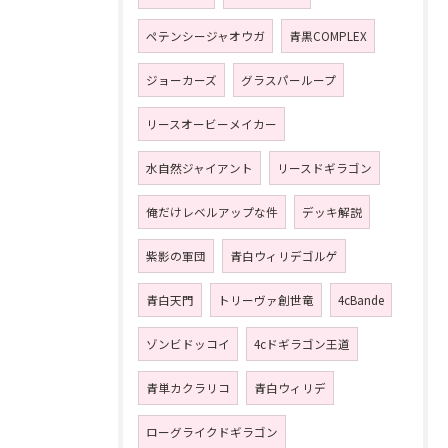
ペテンシージャオウガ
青黒COMPLEX
ジョーカーズ
グラスパーループ
リースオービーメイカー
水自然ジャイアント
リースドギラゴン
俺だけレベルアップな件
デッキ解説
紫影の軍団
青白ウィリデゴルゲ
青白天門
トリーヴァ創世竜
4cBande
ゾンビドッコイ
4cドギラゴン王道
青単カクラリコ
青白ウィリデ
ローグライクドギラゴン