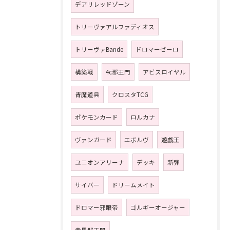
デアリレッドゾーン
トリーヴァアルファディオス
トリーヴァBande
ドロマーゼーロ
構築戦
4c邪王門
アビスロイヤル
青魔道具
クロスタTCG
ポケモンカード
ロルカナ
ヴァンガード
エボルヴ
遊戯王
ユニオンアリーナ
デッキ
新弾
サイバー
ドリームメイト
ドロマー邪眼帝
ゴルギーオージャー