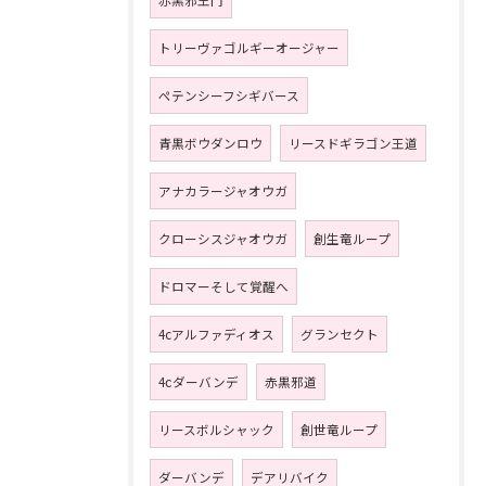
赤黒邪王門
トリーヴァゴルギーオージャー
ペテンシーフシギバース
青黒ボウダンロウ
リースドギラゴン王道
アナカラージャオウガ
クローシスジャオウガ
創生竜ループ
ドロマーそして覚醒へ
4cアルファディオス
グランセクト
4ⅽダーバンデ
赤黒邪道
リースボルシャック
創世竜ループ
ダーバンデ
デアリバイク