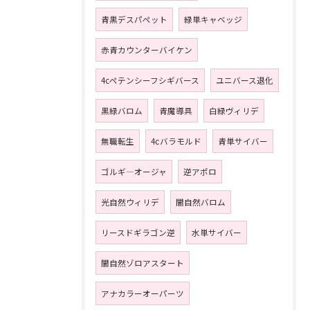
青黒デスパペット
緑単キャベッジ
赤青カウンターバイケン
4cペテンシーフシギバース
ユニバース退化
黒緑バロム
青魔導具
白緑ヴィリデ
無職転生
4ⅽバラモルド
青単サイバー
ゴルギ―オージャ
逆アポロ
光自然ウィリデ
闇自然バロム
リースドギラゴン逆
水単サイバー
闇自然ゾロアスタート
アナカラーオーパーツ