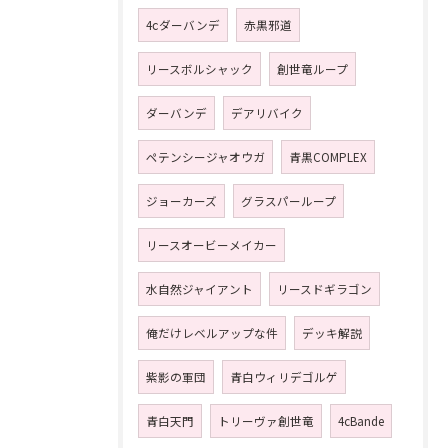
4ⅽダーバンデ
赤黒邪道
リースボルシャック
創世竜ループ
ダーバンデ
デアリバイク
ペテンシージャオウガ
青黒COMPLEX
ジョーカーズ
グラスパーループ
リースオービーメイカー
水自然ジャイアント
リースドギラゴン
俺だけレベルアップな件
デッキ解説
紫影の軍団
青白ウィリデゴルゲ
青白天門
トリーヴァ創世竜
4cBande