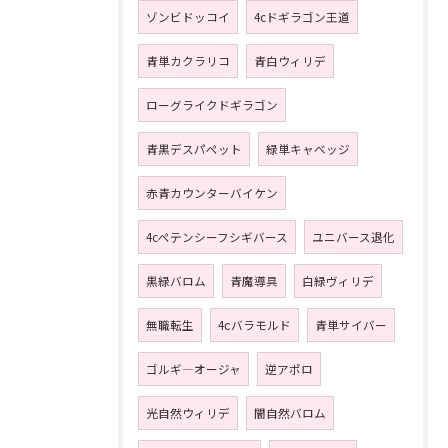
ゾンビドッコイ
4cドギラゴン王道
青単カクラリコ
青白ウィリデ
ローグライクドギラゴン
青黒デスパペット
緑単キャベッジ
赤青カウンターバイケン
4cペテンシーフシギバース
ユニバース退化
黒緑バロム
青魔導具
白緑ヴィリデ
無職転生
4ⅽバラモルド
青単サイバー
ゴルギ―オージャ
逆アポロ
光自然ウィリデ
闇自然バロム