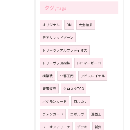
タグ
Tags
オリジナル
DM
大会結果
デアリレッドゾーン
トリーヴァアルファディオス
トリーヴァBande
ドロマーゼーロ
構築戦
4c邪王門
アビスロイヤル
青魔道具
クロスタTCG
ポケモンカード
ロルカナ
ヴァンガード
エボルヴ
遊戯王
ユニオンアリーナ
デッキ
新弾