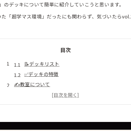
生」のデッキについて簡単に紹介していこうと思います。
「超学マス環境」だったにも関わらず、気づいたらvol.
目次
📝デッキリスト
✅デッキの特徴
✍️教室について
✍️「SRリーリヤ」について
🔄デッキの回し方について
🃏採用カード/非採用カード