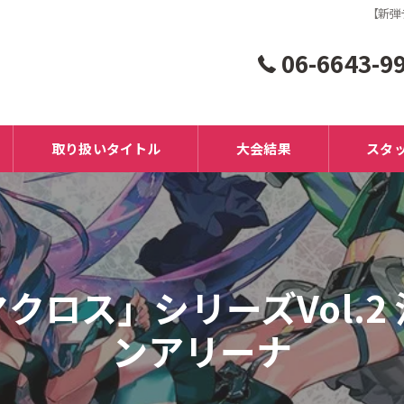
【新弾
06-6643-9
取り扱いタイトル
大会結果
スタ
クロス」シリーズVol.2
ンアリーナ