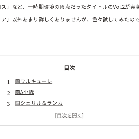
」など、一時期環境の頂点だったタイトルのVol.2が実
ア」以外あまり詳しくありませんが、色々試してみたので
目次
🟪ワルキューレ
🟪Δ小隊
🟨シェリル＆ランカ
🟦トライアングラー
🟥Fire bomber
🌌最後に